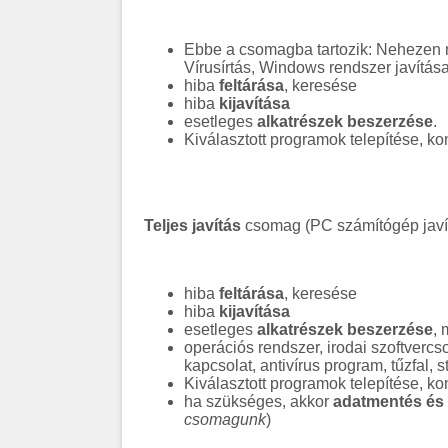
Ebbe a csomagba tartozik: Nehezen me
Vírusírtás, Windows rendszer javítása
hiba
feltárása
, keresése
hiba
kijavítása
esetleges
alkatrészek beszerzése
.
Kiválasztott programok telepítése, ko
Teljes javítás
csomag (PC számítógép javít
hiba
feltárása
, keresése
hiba
kijavítása
esetleges
alkatrészek beszerzése
,
operációs rendszer, irodai szoftverc
kapcsolat, antivírus program, tűzfal, st
Kiválasztott programok telepítése, ko
ha szükséges, akkor
adatmentés és v
csomagunk
)