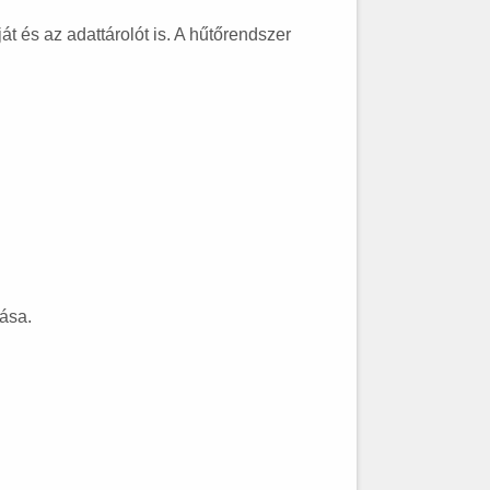
át és az adattárolót is. A hűtőrendszer
tása.