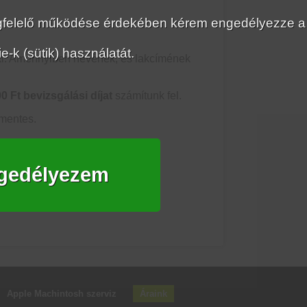
megfelelő működése érdekében kérem engedélyezze a
-k (sütik) használatát.
ki. Amennyiben nevének, és lakcímének
00 Ft
bevizsgálási díjat
számítunk fel.
mentes.
gedélyezem
Apple Machintosh szerviz
Áraink