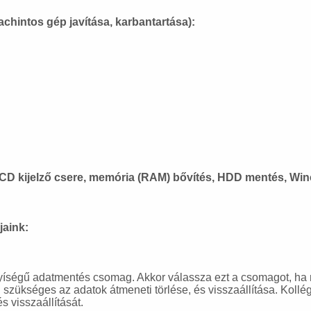
chintos gép javítása, karbantartása):
CD kijelző csere, memória (RAM) bővítés, HDD mentés, Winc
jaink:
ségű adatmentés csomag. Akkor válassza ezt a csomagot, ha n
n szükséges az adatok átmeneti törlése, és visszaállítása. Koll
 visszaállítását.