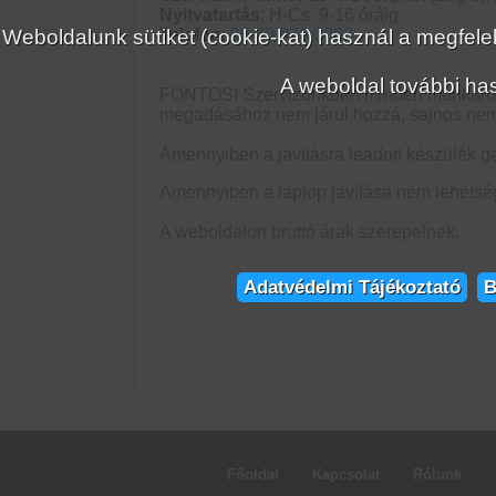
Nyitvatartás
: H-Cs: 9-16 óráig.
Telefon
:
06 70 376 0063
Weboldalunk sütiket (cookie-kat) használ a megfe
A weboldal további has
FONTOS! Szervizünkben minden munkáról, é
megadásához nem járul hozzá, sajnos nem 
Amennyiben a javításra leadott készülék ga
Amennyiben a laptop javítása nem lehetsé
A weboldalon bruttó árak szerepelnek.
Adatvédelmi Tájékoztató
B
Főoldal
Kapcsolat
Rólunk