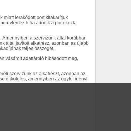
miatt lerakódott port kitakarítjuk
 merevlemez hiba adódik a por okozta
unk. Amennyiben a szervizünk által korábban
k által javított alkatrész, azonban az újabb
kadíjának teljes összegét.
en vásárolt adattároló hibásodott meg,
éli szervizünk az alkatrészt, azonban az
se díjköteles, amennyiben az ügyfél igényli