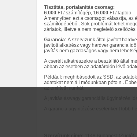
Tisztítás, portalanítás csomag:
6.000 Ft
/ számítógép,
16.000 Ft
/ laptop
Amennyiben ezt a csomagot választja, az évek
számítógépéből. Sok problémát lehet megel
zárlatok, illetve a nem megfelelő szellőzé
Garancia:
A szervizünk által javított hard
javított alkatrész vagy hardver garancia idő
javítás nem gazdaságos vagy nem lehetsége
A cserélt alkatrészekre a beszállító által 
abban az esetben az adattárolón lévő adato
Például: meghibásodott az SSD, az adatok 
adatokat nem áll módunkban pótolni. Ebben 
az említett munkát.
A javítás és/vagy garanciális ügyintézés i
A garancia ügyintézése esetenként több het
Szervízünk címe:
1148 Budapest (Zugló), A