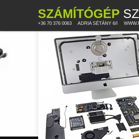
SZÁMÍTÓGÉP
SZ
+36 70 376 0063
ADRIA SÉTÁNY 6/I
WWW.P