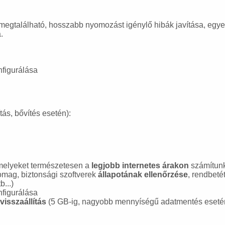
gtalálható, hosszabb nyomozást igénylő hibák javítása, egyedi 
.
nfigurálása
ás, bővítés esetén):
 melyeket természetesen a
legjobb internetes árakon
számítunk
somag, biztonsági szoftverek
állapotának ellenőrzése
, rendbetét
b...)
nfigurálása
isszaállítás
(5 GB-ig, nagyobb mennyíségű adatmentés eseté