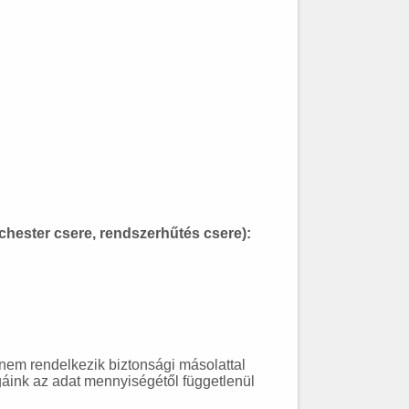
hester csere, rendszerhűtés csere):
em rendelkezik biztonsági másolattal
égáink az adat mennyiségétől függetlenül