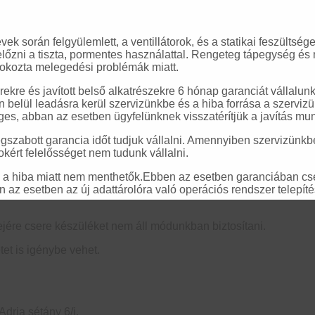
 során felgyülemlett, a ventillátorok, és a statikai feszültségek 
őzni a tiszta, pormentes használattal. Rengeteg tápegység és
s okozta melegedési problémák miatt.
verekre és javított belső alkatrészekre 6 hónap garanciát vállal
n belül leadásra kerül szervizünkbe és a hiba forrása a szervizün
s, abban az esetben ügyfelünknek visszatérítjük a javítás mun
megszabott garancia időt tudjuk vállalni. Amennyiben szervizünkb
kért felelősséget nem tudunk vállalni.
a hiba miatt nem menthetők.Ebben az esetben garanciában cser
az esetben az új adattárolóra való operációs rendszer telepíté
dejére csere készüléket nem áll módunkban biztosítani.
et is igénybe vehet.
dria sétány 6/i.