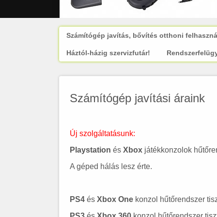
Számítógép javítás, bővítés otthoni felhaszn
Háztól-házig szervizfutár!
Rendszerfelügy
Számítógép javítási áraink
Új szolgáltatásunk:
Playstation
és
Xbox
játékkonzolok hűtőren
A géped hálás lesz érte.
PS4
és
Xbox One
konzol hűtőrendszer tisz
PS3
és
Xbox 360
konzol hűtőrendszer tisz