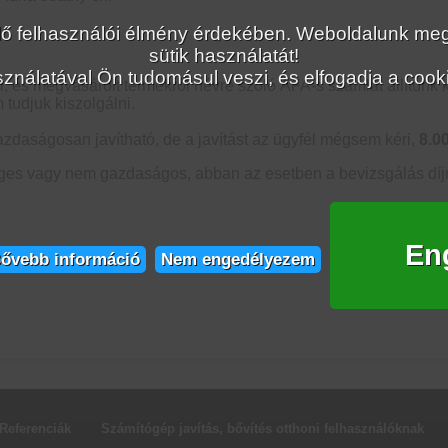
lelő felhasználói élmény érdekében. Weboldalunk 
sütik használatát!
ználatával Ön tudomásul veszi, és elfogadja a cookie
s megvásárolt termékről névre szóló ÁFA-s számlát állítunk 
tudjuk kiszolgálni.
zdaságosan javítható, de a javítást az ügyfél mégsem kéri,
8.0
ges vagy nem gazdaságos, abban az esetben a bevizsgálás díj
En
ővebb információ
Nem engedélyezem
Referenciák
Számítógép javítás, bővítés otthoni felhasználóknak