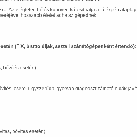
sra. Az elégtelen hűtés könnyen károsíthatja a játékgép alaplapj
 cseréjével hosszabb életet adhatsz gépednek.
esetén (FIX, bruttó díjak, asztali számítógépenként értendő):
 bővítés esetén):
vítés, csere. Egyszerűbb, gyorsan diagnosztizálható hibák javí
tás, bővítés esetén):