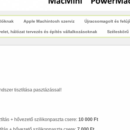
álóknak
Apple Machintosh szerviz
Újracsomagolt és felújí
elet, hálózat tervezés és építés vállalkozásoknak
Széleskörű 
dszer tisztítása pasztázással!
títás + hővezető szilikonpaszta csere:
10 000 Ft
títás + hővezető szilikonpaszta csere:
7 000 Ft